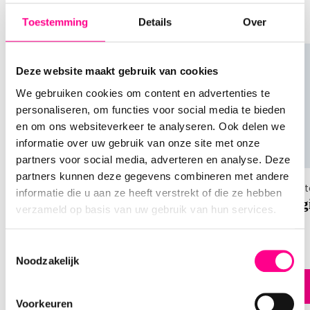
soortgelijke producten te ontdekken, het kan je
ook inspireren voor andere cadeaus
Toestemming
Details
Over
Kan ik een digitale VVV bon (cadeaucode) in
fysieke winkels gebruiken?
Deze website maakt gebruik van cookies
Nee, een digitale VVV bon kan alleen worden
gebruikt in webshops. Als je wilt dat de ontvanger
We gebruiken cookies om content en advertenties te
ook in fysieke winkels kan winkelen, kies dan voor
personaliseren, om functies voor social media te bieden
de fysieke VVV cadeaukaart.
en om ons websiteverkeer te analyseren. Ook delen we
informatie over uw gebruik van onze site met onze
partners voor social media, adverteren en analyse. Deze
Hoe gebruik ik een VVV Cadeaukaart?
partners kunnen deze gegevens combineren met andere
Het gebruik van een VVV Cadeaukaart is heel
Keuze cadeaukaarten
Hotelgif
informatie die u aan ze heeft verstrekt of die ze hebben
simpel. Je kunt met deze kaart iets uitzoeken bij
Nationale Keuze Cadeaukaart
Hotelg
verzameld op basis van uw gebruik van hun services.
een winkel of webshop die bij de VVV is
aangesloten. Daarnaast kun je de kaart gebruiken
Toestemmingsselectie
bij restaurants, pretparken, musea en veel andere
Noodzakelijk
aangesloten locaties. Bij online aankopen voer je
de 19-cijferige code van de kaart in wanneer er om
Direct bestellen
een vouchercode wordt gevraagd. Het tegoed
Voorkeuren