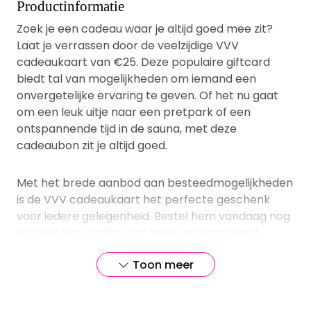
Productinformatie
Zoek je een cadeau waar je altijd goed mee zit?
Laat je verrassen door de veelzijdige VVV
cadeaukaart van €25. Deze populaire giftcard
biedt tal van mogelijkheden om iemand een
onvergetelijke ervaring te geven. Of het nu gaat
om een leuk uitje naar een pretpark of een
ontspannende tijd in de sauna, met deze
cadeaubon zit je altijd goed.
Met het brede aanbod aan besteedmogelijkheden
is de VVV cadeaukaart het perfecte geschenk
voor iedere gelegenheid. Bestel hem vandaag nog
en geef een cadeau dat zeker gewaardeerd
wordt! Wil je liever zelf een bedrag kiezen? Bekijk
Toon meer
dan deze
VVV Cadeaukaart
.
VVV cadeaukaart