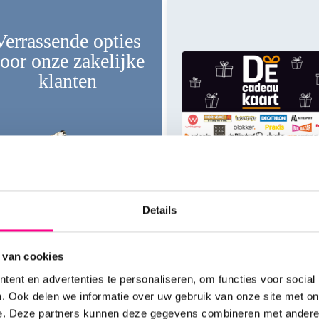
Verrassende opties
oor onze zakelijke
klanten
Details
DE Cadeaukaart
 van cookies
Leuk voor elke gelegenheid
Maximale waarde van €150
ent en advertenties te personaliseren, om functies voor social
Tot wel 3 jaar geldig
Bekijk de
. Ook delen we informatie over uw gebruik van onze site met on
mogelijkheden
e. Deze partners kunnen deze gegevens combineren met andere i