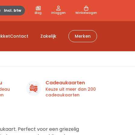
Incl. btw
Blog
Inloggen
Winkelwagen
kket
Contact
Zakelijk
Merken
in
u
Cadeaukaarten
adeau
Keuze uit meer dan 200
en
cadeaukaarten
ber
aart. Perfect voor een griezelig