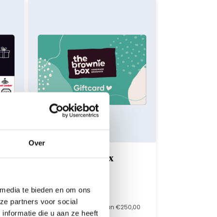
Over
The Brownie Box
Giftcard
,00
Online in te wisselen
 media te bieden en om ons
Tot wel 2 jaar geldig
ze partners voor social
Maximale waarde van €250,00
nformatie die u aan ze heeft