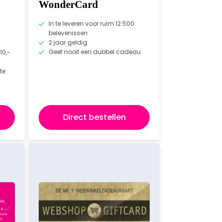
WonderCard
In te leveren voor ruim 12.500
belevenissen
2 jaar geldig
Geef nooit een dubbel cadeau
10,-
te
Direct bestellen