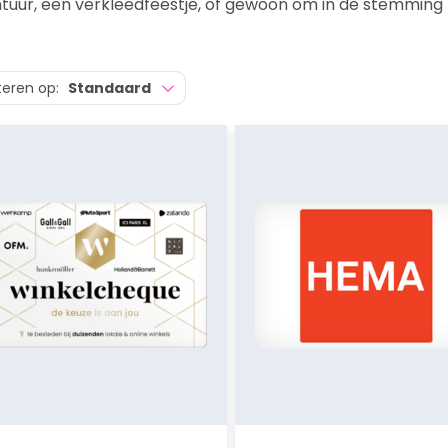
tuur, een verkleedfeestje, of gewoon om in de stemming
teren op:
Standaard