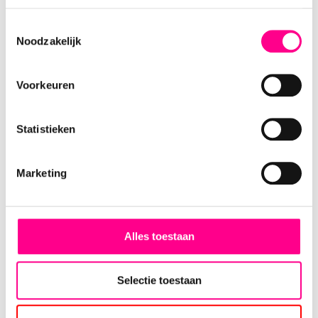
Toestemmingsselectie
Noodzakelijk
Voorkeuren
Nationale Tuinbon
cadeaukaarten
Statistieken
Nationale
Tuinbon
Marketing
Direct bestellen
Alles toestaan
Selectie toestaan
Verrassende opties voor onze zakelijke
klanten