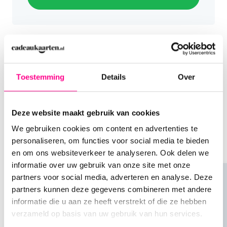
Waar is de Dagje Uit Cadeaukaart te koop?
Bestel jouw Dagje Uit Cadeaukaart snel en
gemakkelijk op Cadeaukaarten.nl. Je kunt zelf het
gewenste bedrag kiezen, eventueel een leuke
verpakking selecteren en een persoonlijke
boodschap toevoegen. Als je vóór 17.00 uur op een
Toestemming
Details
Over
Anderen bestelden ook
werkdag bestelt, wordt de cadeaukaart nog
dezelfde dag verzonden.
Je zit lekker te shoppen, kiest een product uit, en
dan zie je ineens: "Anderen bestelden ook..." Wat
Deze website maakt gebruik van cookies
een briljante functie! Niet alleen helpt het je om
Waar is de Dagje Uit Cadeaukaart te besteden?
We gebruiken cookies om content en advertenties te
soortgelijke producten te ontdekken, het kan je
Met de Dagje Uit Cadeaukaart kun je genieten van
personaliseren, om functies voor social media te bieden
ook inspireren voor andere cadeaus
meer dan 40 verschillende uitjes. Denk aan
en om ons websiteverkeer te analyseren. Ook delen we
pretparken, dierentuinen, waterparken en indoor
informatie over uw gebruik van onze site met onze
activiteiten. Bekijk op dagjeuit-cadeaukaart.nl
partners voor social media, adverteren en analyse. Deze
welke gelegenheden zijn aangesloten.
partners kunnen deze gegevens combineren met andere
informatie die u aan ze heeft verstrekt of die ze hebben
verzameld op basis van uw gebruik van hun services.
Hoe werkt de Dagje Uit Cadeaukaart?