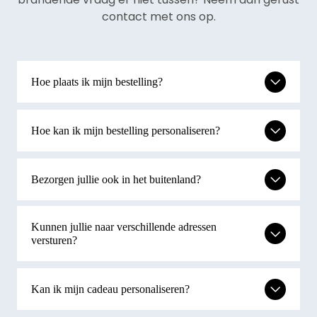
ontvanger alle kanten op. Of je nu op zoek bent
contact met ons op.
naar pure ontspanning, een culturele uitstap of
een adrenalinekick - deze veelzijdige belevenisbon
maakt het mogelijk. Koop nu jouw Dagje Uit
Cadeaukaart op Cadeaukaarten.nl en verras
Hoe plaats ik mijn bestelling?
iemand met een onvergetelijke ervaring.
Hoe kan ik mijn bestelling personaliseren?
Bezorgen jullie ook in het buitenland?
Kunnen jullie naar verschillende adressen
versturen?
Kan ik mijn cadeau personaliseren?