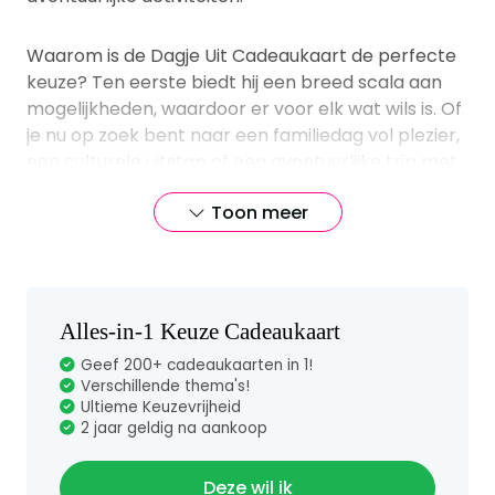
Waarom is de Dagje Uit Cadeaukaart de perfecte
keuze? Ten eerste biedt hij een breed scala aan
mogelijkheden, waardoor er voor elk wat wils is. Of
je nu op zoek bent naar een familiedag vol plezier,
een culturele uitstap of een avontuurlijke trip met
vrienden - de Dagje Uit Cadeaukaart maakt het
Toon meer
mogelijk. Bovendien is de kaart geldig tot 2 jaar na
aankoop, dus de ontvanger kan op zijn of haar
eigen tempo genieten van de ervaring.
Vragen en antwoorden
Alles-in-1 Keuze Cadeaukaart
over de Dagje uit
Geef 200+ cadeaukaarten in 1!
Verschillende thema's!
Cadeaukaart
Ultieme Keuzevrijheid
2 jaar geldig na aankoop
Deze wil ik