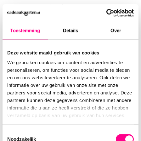
toegestuurd: Cadeau Concepten
BV, Ambachtsweg 6, 1474 HW
Oosthuizen. Onvolledige aanvragen worden
niet beantwoord of in behandeling genomen.
Toestemming
Details
Over
In het geval van overmacht heeft CC het
recht om de koop van de Cadeaubon te
ontbinden dan wel om het gebruik van de
Deze website maakt gebruik van cookies
Cadeaubon op te schorten, zonder betaling
We gebruiken cookies om content en advertenties te
van schadevergoeding door CC aan de
personaliseren, om functies voor social media te bieden
betreffende Gebruiker.
en om ons websiteverkeer te analyseren. Ook delen we
In het geval van bedrog, fraude, valsheid in
informatie over uw gebruik van onze site met onze
geschrifte, oplichting of andere te kwader
partners voor social media, adverteren en analyse. Deze
trouw verrichte handelingen of een
partners kunnen deze gegevens combineren met andere
verdenking van een van voornoemde
informatie die u aan ze heeft verstrekt of die ze hebben
handelingen in relatie tot de Cadeaubon,
verzameld op basis van uw gebruik van hun services.
heeft CC het recht om de koop van de
Cadeaubon te ontbinden dan wel om de
Toestemmingsselectie
Noodzakelijk
uitvoering van het product op te schorten,