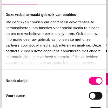
twee personen met de Bongo - Luxe
Wellnessweekend. Deze cadeaukaart is geldig bij
Deze website maakt gebruik van cookies
meer dan 650 hotels met uitgebreide
wellnessfaciliteiten. Ontdek het volledige aanbod
We gebruiken cookies om content en advertenties te
op de officiële Bongo-website.
personaliseren, om functies voor social media te bieden
en om ons websiteverkeer te analyseren. Ook delen we
informatie over uw gebruik van onze site met onze
Hoe werkt de Bongo - Luxe
Wellnessweekend?
Bongo | Luxe cadeaubox
Bongo | 
partners voor social media, adverteren en analyse. Deze
Bongo - Romantisch Weekend
Bongo 
partners kunnen deze gegevens combineren met andere
Wil je jouw Bongo - Luxe Wellnessweekend
met Diner
informatie die u aan ze heeft verstrekt of die ze hebben
verzilveren? Volg dan deze stappen:
verzameld op basis van uw gebruik van hun services.
Ga naar de Bongo-website en registreer je
Toestemmingsselectie
cadeaubon.
Direct bestellen
Noodzakelijk
Activeer je cadeaubon en kies de gewenste
incheckdatum.
Voorkeuren
Zoek het perfecte hotel door te filteren op
locatie en beoordelingen.