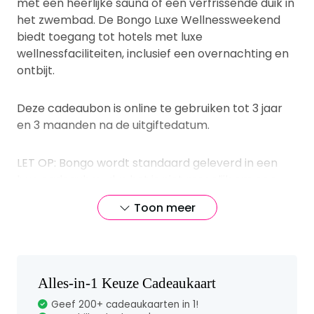
met een heerlijke sauna of een verfrissende duik in
het zwembad. De Bongo Luxe Wellnessweekend
biedt toegang tot hotels met luxe
wellnessfaciliteiten, inclusief een overnachting en
ontbijt.
Deze cadeaubon is online te gebruiken tot 3 jaar
en 3 maanden na de uitgiftedatum.
LET OP: Bongo wordt standaard geleverd in een
luxe cadeaubox, dus het is niet mogelijk om een
aparte cadeauverpakking te bestellen.
Toon meer
Vragen en antwoorden
voer de Bongo|Luxe
Alles-in-1 Keuze Cadeaukaart
cadeaubox Bongo - Luxe
Geef 200+ cadeaukaarten in 1!