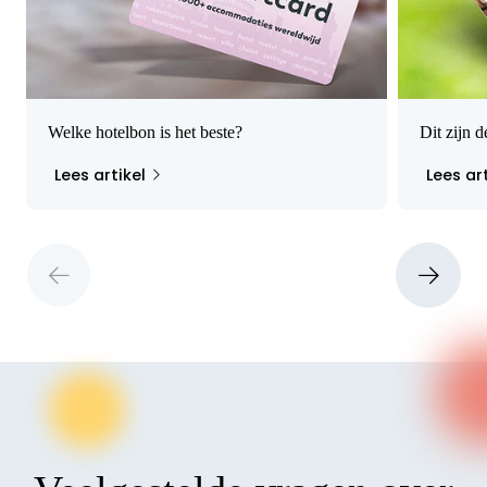
nummer in op de officiële Bongo-website en
controleer je saldo.
Welke hotelbon is het beste?
Dit zijn 
Lees artikel
Lees art