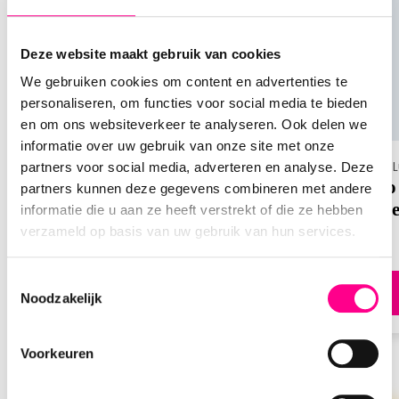
een overnachting voor 2 personen. Deze
cadeaukaart is geldig bij 1.400 gezellige hotels in
Nederland, België en Duitsland. Bekijk het
Deze website maakt gebruik van cookies
uitgebreide aanbod op de officiële Bongo-website
We gebruiken cookies om content en advertenties te
en geniet van een heerlijk nachtje weg.
personaliseren, om functies voor social media te bieden
en om ons websiteverkeer te analyseren. Ook delen we
Hoe werkt de Bongo Nachtje Weg?
informatie over uw gebruik van onze site met onze
Volg deze 6 eenvoudige stappen om je Bongo -
Bongo | Luxe cadeaubox
Bongo | 
partners voor social media, adverteren en analyse. Deze
Nachtje Weg cadeaubon te registreren op de
Bongo - Luxe wellnessweekend
Bongo 
partners kunnen deze gegevens combineren met andere
Bongo-website voordat je deze kunt gebruiken:
Nacht
informatie die u aan ze heeft verstrekt of die ze hebben
verzameld op basis van uw gebruik van hun services.
Begin je weekendje weg
met een
ontspannen online boeking. Ga naar de
Toestemmingsselectie
Direct bestellen
Bongo-website en registreer je met je e-
Noodzakelijk
mailadres en wachtwoord.
Activeer je cadeaubon.
Selecteer de
Voorkeuren
cadeaubon die je wilt gebruiken en vul het
activeringsnummer in.