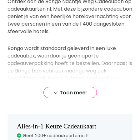
Ontdek dan de Bongo Nachtje Weg Cadeaubon op
cadeaukaarten.nl. Met deze bijzondere cadeaubon
geniet je van een heerlijke hotelovernachting voor
twee personen in een van de 1.400 aangesloten
sfeervolle hotels.
Bongo wordt standaard geleverd in een luxe
cadeaubox, waardoor je geen aparte
cadeauverpakking hoeft te bestellen. Daarnaast is
de Bongo bon voor een nachtje weg ook
beschikbaar als Bongo 3 dagen weekendtrip.
Toon meer
Deze cadeaubon is online te besteden en is geldig
tot 3 jaar en 3 maanden na de uitgifte.
Vragen en antwoorden
Alles-in-1 Keuze Cadeaukaart
over de Bongo | Luxe
Geef 200+ cadeaukaarten in 1!