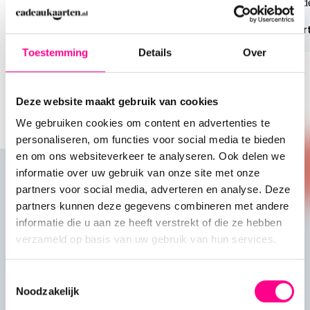
Welke hotelbon is het beste?
Dit zijn 
Lees artikel
Lees art
Toestemming
Details
Over
Deze website maakt gebruik van cookies
We gebruiken cookies om content en advertenties te
personaliseren, om functies voor social media te bieden
en om ons websiteverkeer te analyseren. Ook delen we
informatie over uw gebruik van onze site met onze
partners voor social media, adverteren en analyse. Deze
partners kunnen deze gegevens combineren met andere
Veelgestelde vragen over
informatie die u aan ze heeft verstrekt of die ze hebben
verzameld op basis van uw gebruik van hun services.
onze cadeaukaarten
Toestemmingsselectie
Hier wat vragen die we vaak horen, met de
Noodzakelijk
antwoorden er direct onder. Staat jouw