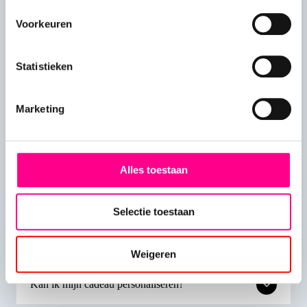
brandende vraag er niet tussen? Neem dan gerust
contact met ons op.
Voorkeuren
Statistieken
Hoe plaats ik mijn bestelling?
Marketing
Hoe kan ik mijn bestelling personaliseren?
Alles toestaan
Bezorgen jullie ook in het buitenland?
Selectie toestaan
Kunnen jullie naar verschillende adressen
versturen?
Weigeren
Kan ik mijn cadeau personaliseren?