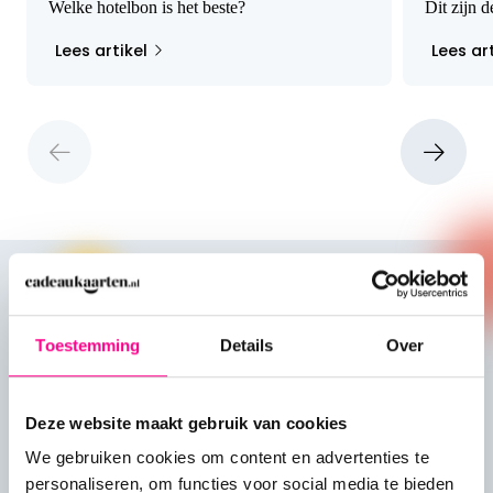
Welke hotelbon is het beste?
Dit zijn 
Lees artikel
Lees art
Toestemming
Details
Over
Veelgestelde vragen over
onze cadeaukaarten
Deze website maakt gebruik van cookies
Hier wat vragen die we vaak horen, met de
We gebruiken cookies om content en advertenties te
antwoorden er direct onder. Staat jouw
personaliseren, om functies voor social media te bieden