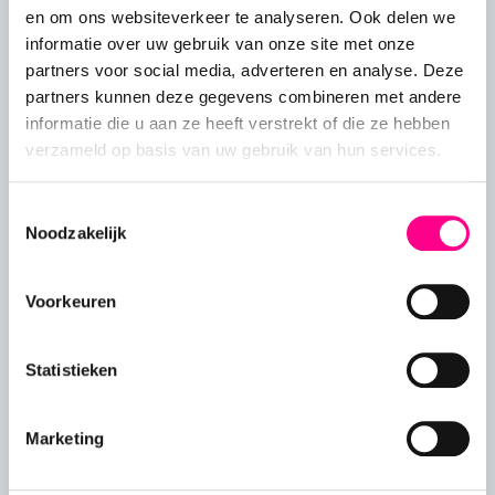
brandende vraag er niet tussen? Neem dan gerust
en om ons websiteverkeer te analyseren. Ook delen we
contact met ons op.
informatie over uw gebruik van onze site met onze
partners voor social media, adverteren en analyse. Deze
partners kunnen deze gegevens combineren met andere
informatie die u aan ze heeft verstrekt of die ze hebben
Hoe plaats ik mijn bestelling?
verzameld op basis van uw gebruik van hun services.
Toestemmingsselectie
Hoe kan ik mijn bestelling personaliseren?
Noodzakelijk
Bezorgen jullie ook in het buitenland?
Voorkeuren
Kunnen jullie naar verschillende adressen
Statistieken
versturen?
Marketing
Kan ik mijn cadeau personaliseren?