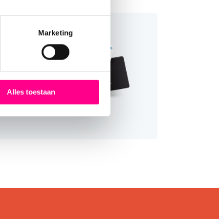
n 200
cadeaukaarten
Marketing
aarten in 1!
a's!
eid
ankoop
Alles toestaan