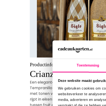
Productinformatie
Toestemming
Crianza Tempranillo
Deze website maakt gebruik
Een elegante Rioja met een klassieke twi
Tempranillo van Siglo 1881 Rioja is een rij
We gebruiken cookies om cont
met tonen van rijpe bessen, kersen en sub
websiteverkeer te analyseren
rijpt in eikenhouten vaten, wat zorgt voo
media, adverteren en analys
tussen fruit en hout. Dankzij de iconische
verstrekt of die ze hebben v