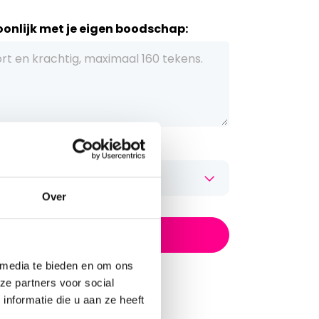
onlijk met je eigen boodschap:
et flessenhanger kaartje:
Over
In winkelwagen
 media te bieden en om ons
ersoonlijk bericht
toe
ze partners voor social
is vandaag verzonden
nformatie die u aan ze heeft
ke geschenk