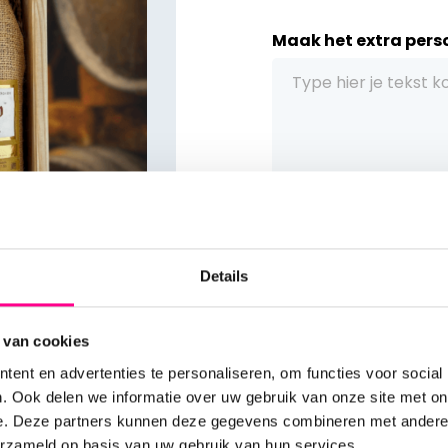
Maak het extra perso
Kies het thema van h
Details
 "Saco"
 van cookies
st. Deze 100%
ke, fluweelzachte wijn
ent en advertenties te personaliseren, om functies voor social
Voeg
gratis
een
p
tiele kruiden. De wijn
. Ook delen we informatie over uw gebruik van onze site met on
Vóór 17:00 besteld
r een verfijnde balans
e. Deze partners kunnen deze gegevens combineren met andere i
Het ideale
zakelij
 jute ‘saco’ verpakking
erzameld op basis van uw gebruik van hun services.