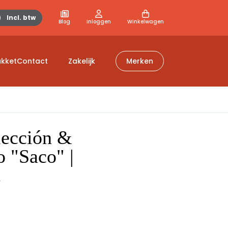
Incl. btw
Blog
Inloggen
Winkelwagen
kket
Contact
Zakelijk
Merken
in
lección &
o "Saco" |
ber
t