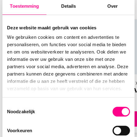
Vragen en antwoorden
soortgelijke producten te ontdekken, het kan je
Toestemming
Details
Over
ook inspireren voor andere cadeaus
over de Douglas
cadeaukaart
Deze website maakt gebruik van cookies
We gebruiken cookies om content en advertenties te
personaliseren, om functies voor social media te bieden
Hoe werkt de Douglas cadeaukaart precies?
en om ons websiteverkeer te analyseren. Ook delen we
Het is heel eenvoudig! Je kunt de giftcard
informatie over uw gebruik van onze site met onze
inwisselen in een van onze winkels of online in onze
partners voor social media, adverteren en analyse. Deze
webshop. Bij online aankopen voer je de cijfercode
partners kunnen deze gegevens combineren met andere
op de kaart in wanneer er om een vouchercode
informatie die u aan ze heeft verstrekt of die ze hebben
Keuze cadeaukaarten
ICI Paris
wordt gevraagd. Het volledige bedrag op de
verzameld op basis van uw gebruik van hun services.
Nationale Keuze Cadeaukaart
ICI P
cadeaukaart kan in één keer of in delen worden
besteed.
Toestemmingsselectie
Noodzakelijk
Hoe lang is de Douglas cadeaukaart geldig?
Direct bestellen
Goed nieuws, de Douglas giftcard is onbeperkt
Voorkeuren
geldig. Je kunt er dus altijd van blijven genieten.