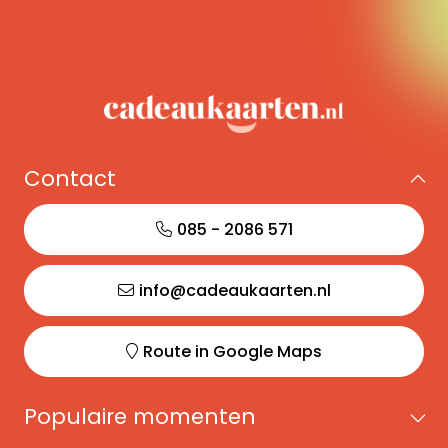
Verras je oma met een anti-rimpelcrème, je
vriend met een nieuwe deodorant of je collega
met een heerlijk geurende bodylotion. Kortom, wie
de ontvanger ook is, met deze cadeaukaart maak
je iedereen blij.
Contact
Douglas cadeaukaart
kopen
085 - 2086 571
Je kunt de Douglas cadeaukaart eenvoudig
info@cadeaukaarten.nl
aanschaffen bij Cadeaukaarten.nl. We bieden het
grootste assortiment cadeaubonnen van
Nederland, waardoor je altijd een geschikt
Route in Google Maps
geschenk vindt voor elke gelegenheid en
ontvanger.
Populaire momenten
Bestel je de Douglas cadeaukaart op een werkdag