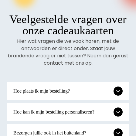
Douglas giftcard wilt zetten, variërend van €10,00
tot €150,00. Hierdoor is de Douglas bon geschikt
Veelgestelde vragen over
als klein gebaar of als groot cadeau voor
bijvoorbeeld een verjaardag of huwelijk.
onze cadeaukaarten
Hier wat vragen die we vaak horen, met de
Bij Cadeaukaarten.nl kun je de Douglas bon
antwoorden er direct onder. Staat jouw
eenvoudig online bestellen. Je hebt ook de optie
brandende vraag er niet tussen? Neem dan gerust
om de cadeaukaart in luxe cadeauverpakking te
contact met ons op.
laten inpakken en een persoonlijke boodschap toe
te voegen.
Een wereld van geuren en
Hoe plaats ik mijn bestelling?
kleuren met de Douglas
cadeaukaart
Hoe kan ik mijn bestelling personaliseren?
Je kunt iemand een cadeau van geuren, kleuren
en huidverzorging geven met de Douglas
Bezorgen jullie ook in het buitenland?