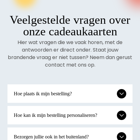
tot €150,00. Hierdoor is de Douglas bon geschikt
als klein gebaar of als groot cadeau voor
Veelgestelde vragen over
bijvoorbeeld een verjaardag of huwelijk.
onze cadeaukaarten
Bij Cadeaukaarten.nl kun je de Douglas bon
Hier wat vragen die we vaak horen, met de
eenvoudig online bestellen. Je hebt ook de optie
antwoorden er direct onder. Staat jouw
om de cadeaukaart in luxe cadeauverpakking te
brandende vraag er niet tussen? Neem dan gerust
laten inpakken en een persoonlijke boodschap toe
contact met ons op.
te voegen.
Een wereld van geuren en
kleuren met de Douglas
Hoe plaats ik mijn bestelling?
cadeaukaart
Hoe kan ik mijn bestelling personaliseren?
Je kunt iemand een cadeau van geuren, kleuren
en huidverzorging geven met de Douglas
cadeaukaart. Hiermee kan de ontvanger zelf iets
Bezorgen jullie ook in het buitenland?