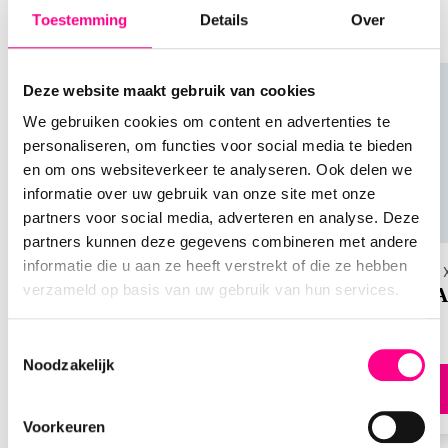
soortgelijke producten te ontdekken, het kan je
over de Douglas
Toestemming
Details
Over
ook inspireren voor andere cadeaus
cadeaukaart
Deze website maakt gebruik van cookies
We gebruiken cookies om content en advertenties te
Hoe werkt de Douglas cadeaukaart precies?
personaliseren, om functies voor social media te bieden
Het is heel eenvoudig! Je kunt de giftcard
en om ons websiteverkeer te analyseren. Ook delen we
inwisselen in een van onze winkels of online in onze
informatie over uw gebruik van onze site met onze
webshop. Bij online aankopen voer je de cijfercode
partners voor social media, adverteren en analyse. Deze
op de kaart in wanneer er om een vouchercode
partners kunnen deze gegevens combineren met andere
wordt gevraagd. Het volledige bedrag op de
informatie die u aan ze heeft verstrekt of die ze hebben
Keuze cadeaukaarten
ICI Paris
cadeaukaart kan in één keer of in delen worden
verzameld op basis van uw gebruik van hun services.
Nationale Keuze Cadeaukaart
ICI P
besteed.
Toestemmingsselectie
Hoe lang is de Douglas cadeaukaart geldig?
Noodzakelijk
Direct bestellen
Goed nieuws, de Douglas giftcard is onbeperkt
geldig. Je kunt er dus altijd van blijven genieten.
Voorkeuren