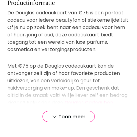
Productinformatie
De Douglas cadeaukaart van €75 is een perfect
cadeau voor iedere beautyfan of stiekeme ijdeltuit.
Of je nu op zoek bent naar een cadeau voor hem
of haar, jong of oud, deze cadeaukaart biedt
toegang tot een wereld van luxe parfums,
cosmetica en verzorgingsproducten.
Met €75 op de Douglas cadeaukaart kan de
ontvanger zelf zijn of haar favoriete producten
uitkiezen, van een verleidelijke geur tot
huidverzorging en make-up. Een geschenk dat
altijd in de smaak valt! Wil je liever zelf een bedrag
kiezen? Bekijk dan deze
Douglas Cadeaubon
.
Toon meer
Douglas cadeaukaart
Als gever heb jij de vrijheid om zelf te bepalen