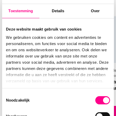
soortgelijke producten te ontdekken, het kan je
Hotelgiftcard biedt eindeloze mogelijkheden.
ook inspireren voor andere cadeaus
Toestemming
Details
Over
Hoe werkt de Hotelgiftcard?
Boek eenvoudig je verblijf online via de website van
Deze website maakt gebruik van cookies
hotelgiftcard.com. Kies je hotel, datum en
reisgezelschap, en betaal vervolgens met de
We gebruiken cookies om content en advertenties te
gegevens van je Hotelgiftcard. Betalen bij het
personaliseren, om functies voor social media te bieden
hotel zelf is helaas niet mogelijk.
en om ons websiteverkeer te analyseren. Ook delen we
informatie over uw gebruik van onze site met onze
Hoe lang is de Hotelgiftcard geldig?
partners voor social media, adverteren en analyse. Deze
partners kunnen deze gegevens combineren met andere
De Hotelgiftcard van Expedia is tot 2 jaar na
Keuze cadeaukaarten
National
informatie die u aan ze heeft verstrekt of die ze hebben
Nationale Keuze Cadeaukaart
cadeauk
uitgifte geldig, zodat de ontvanger alle tijd heeft
Nation
verzameld op basis van uw gebruik van hun services.
om zijn of haar droombestemming te boeken.
Cadea
Toestemmingsselectie
Gemakkelijk te bestellen
Noodzakelijk
op Cadeaukaarten.nl
Direct bestellen