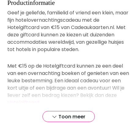
Productinformatie
Geef je geliefde, familielid of vriend een klein, maar
fijn hotelovernachtingscadeau met de
Hotelgiftcard van €15 van Cadeaukaarten.nl. Met
deze giftcard kunnen ze kiezen uit duizenden
accommodaties wereldwijd, van gezellige huisjes
tot hotels in populaire steden.
Met €15 op de Hotelgiftcard kunnen ze een deel
van een overnachting boeken of genieten van een
leuke bestemming. Een ideaal cadeau voor een
kort uitje of een bijdrage aan een avontuur! Wil je
liever zelf een bedrag kiezen? Bekijk dan deze
Hotelgiftcard
.
Toon meer
Oneindig veel keuze uit
topmerken