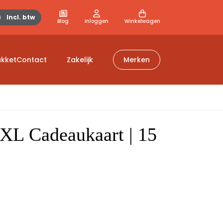
Incl. btw
Blog
Inloggen
Winkelwagen
kket
Contact
Zakelijk
Merken
in
XL Cadeaukaart | 15
ber