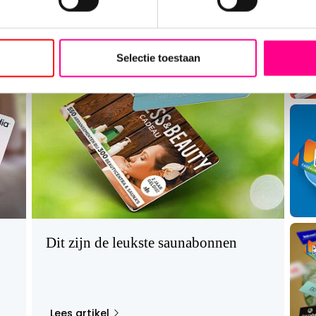
r, maar biedt de
art altijd bij de hand
e bij ICI Paris.
Selectie toestaan
n
CI Paris
au, Moederdag of
ris cadeaukaart maakt
y-liefhebber in uw
een wereld vol luxe en
Dit zijn de leukste saunabonnen
adeaukaarten.nl en
Lees artikel