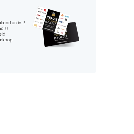
aarten in 1!
a's!
eid
ankoop