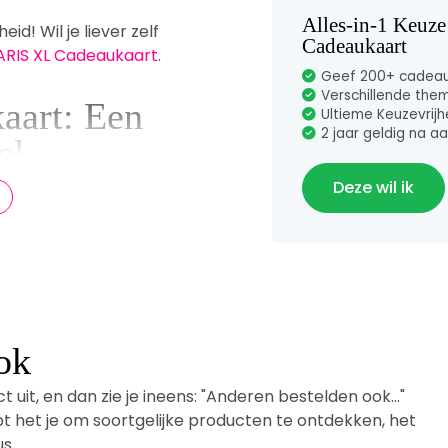
Alles-in-1 Keuze
d! Wil je liever zelf
Cadeaukaart
PARIS XL Cadeaukaart
.
Geef 200+ cadeauk
Verschillende them
aart: Een
Ultieme Keuzevrijh
2 jaar geldig na a
el
Deze wil ik
st persoonlijk.
ltieme flexibiliteit.
tvanger zelf het
gaat om een
ift of een elegante
ok
t uit, en dan zie je ineens: "Anderen bestelden ook..."
laat met uw cadeau.
lpt het je om soortgelijke producten te ontdekken, het
at het beste bij hem
us
rt maakt u een