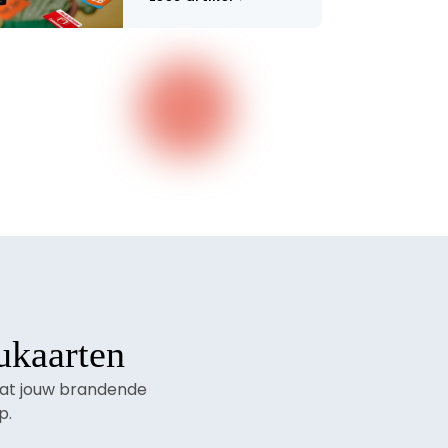
ukaarten
aat jouw brandende
p.