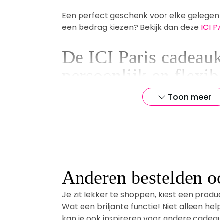
Een perfect geschenk voor elke gelegenhei
een bedrag kiezen? Bekijk dan deze
ICI 
De ICI Paris cadeauk
persoonlijk en flexib
geschenk
Toon meer
De keuze voor make-up of parfum is uiter
Daarom biedt de ICI Paris cadeaukaart de u
Met waarden van €10 tot €150 kan de on
perfecte product uitkiezen - of het nu 
verleidelijke geur, een stralende lippenst
toilettas.
Anderen bestelden o
Je zit lekker te shoppen, kiest een produc
Zo weet u zeker dat u de plank niet miss
Wat een briljante functie! Niet alleen he
De ontvanger kan immers zelf bepalen w
kan je ook inspireren voor andere cadea
of haar past. Met de ICI Paris cadeaukaa