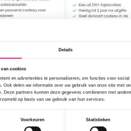
cadeaukaarten
Kies uit 210+ toplocaties
n op te maken, ideaal
Een passend cadeau voor
Geldig tot 2 jaar na uitgifte
edereen
Geef de kaart cadeau in de
erken als Coolblue, Decathlon,
bijpassende cadeau envelo
Douglas en nog meer!
ris cadeaukaart
w ICI Paris
Direct bestellen
Direct bestellen
Details
 te controleren via de
. Zo weet je altijd
 van cookies
ent en advertenties te personaliseren, om functies voor social
n, snel
. Ook delen we informatie over uw gebruik van onze site met on
e. Deze partners kunnen deze gegevens combineren met andere i
erzameld op basis van uw gebruik van hun services.
Lees de blog
 snel online te
e cadeaukaart in een
le e-voucher die u
Voorkeuren
Statistieken