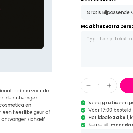
Maak een keuze:
*
Maak het extra perso
ideaal cadeau voor de
kan de ontvanger
Voeg
gratis
een
p
, cosmetica en
Vóór 17:00 besteld
een heerlijke geur of
Het ideale
zakelij
 ontvanger zichzelf
Keuze uit
meer da