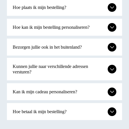
vouchers te combineren in de voucher-
Hoe plaats ik mijn bestelling?
samenvoeger van lastminute.com.
Hoe werkt de lastminute.com Giftcard?
Hoe kan ik mijn bestelling personaliseren?
Bezoek lastminute.com en zoek de reis van je
keuze. Op de betaalpagina, voordat je de boeking
bevestigt, kun je de code van je Giftcard invoeren.
Bezorgen jullie ook in het buitenland?
Het saldo kan in delen worden besteed.
Kunnen jullie naar verschillende adressen
Moet ik de lastminute.com Giftcard eerst
versturen?
activeren?
Nee, de cadeaukaart wordt al geactiveerd
geleverd.
Kan ik mijn cadeau personaliseren?
Hoe betaal ik mijn bestelling?