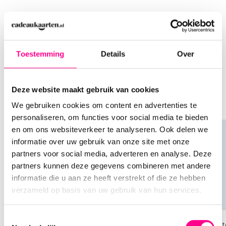
een onvergetelijke ervaring. De ontvanger kan het
bedrag gebruiken om een hotel te boeken,
eventueel in combinatie met een vlucht, en dat
Anderen bestelden ook
geheel last minute!
Je zit lekker te shoppen, kiest een product uit, en
Toestemming
Details
Over
Wil je iemand blij maken, zoals je zus, ouders of
dan zie je ineens: "Anderen bestelden ook..." Wat
grootouders, omdat zij het verdienen om er last
een briljante functie! Niet alleen helpt het je om
minute op uit te gaan? Bestel dan de
Deze website maakt gebruik van cookies
soortgelijke producten te ontdekken, het kan je
Lastminute.com Giftcard!
ook inspireren voor andere cadeaus
We gebruiken cookies om content en advertenties te
personaliseren, om functies voor social media te bieden
Wist je dat? Je kunt
en om ons websiteverkeer te analyseren. Ook delen we
informatie over uw gebruik van onze site met onze
Lastminute.com giftcards
partners voor social media, adverteren en analyse. Deze
samenvoegen!
partners kunnen deze gegevens combineren met andere
informatie die u aan ze heeft verstrekt of die ze hebben
Heb je meerdere Lastminute.com Giftcards
verzameld op basis van uw gebruik van hun services.
ontvangen en ben je klaar om eropuit te gaan?
Dan wil je misschien al je cadeaukaarten in één
Toestemmingsselectie
keer gebruiken.
Keuze cadeaukaarten
Hotelgif