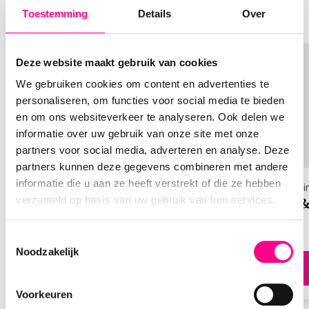
voer de Nationale
soortgelijke producten te ontdekken, het kan je
Toestemming
Details
Over
Tuinbon
ook inspireren voor andere cadeaus
Deze website maakt gebruik van cookies
We gebruiken cookies om content en advertenties te
Waar kan ik de Nationale Tuinbon inleveren?
personaliseren, om functies voor social media te bieden
De Nationale Tuinbon is in te leveren bij meer dan
en om ons websiteverkeer te analyseren. Ook delen we
125 zelfstandige tuincentra, waaronder GroenRijk,
informatie over uw gebruik van onze site met onze
Intratuin, Life & Garden, Ranzijn Tuin en Dier, en
partners voor social media, adverteren en analyse. Deze
Tuinland, verspreid over Nederland.
partners kunnen deze gegevens combineren met andere
informatie die u aan ze heeft verstrekt of die ze hebben
Keuze cadeaukaarten
Huis&Tui
Nationale Tuinbon waar te koop?
verzameld op basis van uw gebruik van hun services.
Nationale Keuze Cadeaukaart
Huis &
Bestel eenvoudig jouw Nationale Tuinbon op
Cadeaukaarten.nl. Je kiest zelf het bedrag (van
Toestemmingsselectie
€10,00 tot €150,00) en hebt de optie om een
Noodzakelijk
verpakking toe te voegen. Bestellingen op
Direct bestellen
werkdagen vóór 17:00 uur worden dezelfde dag
Voorkeuren
nog verzonden.