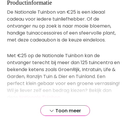
Productinformatie
De Nationale Tuinbon van €25 is een ideaal
cadeau voor iedere tuinliefhebber. Of de
ontvanger nu op zoek is naar mooie bloemen,
handige tuinaccessoires of een sfeervolle plant,
met deze cadeaubon is de keuze eindeloos.
Met €25 op de Nationale Tuinbon kan de
ontvanger terecht bij meer dan 125 tuincentra en
bekende ketens zoals GroenRijk, Intratuin, Life &
Garden, Ranzijn Tuin & Dier en Tuinland. Een
perfect klein gebaar voor een groene verrassing!
Wil je liever zelf een bedrag kiezen? Bekijk dan
deze
Nationale Tuinbon
.
Toon meer
Een ideaal cadeau voor
elk groen-georiënteerd