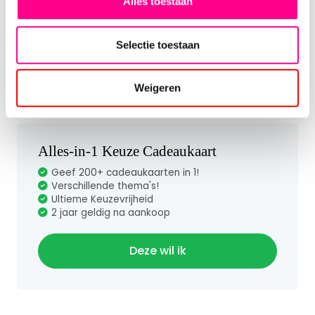
Alles toestaan
verzorgingsproducten, er is altijd wel iets passends
te vinden. Een stijlvol cadeau voor elke
gelegenheid.
Selectie toestaan
Toon meer
De cadeaukaart is 2 jaar geldig na uitgifte, wordt
Weigeren
standaard geleverd in een cadeaubox.
Alles-in-1 Keuze Cadeaukaart
Geef 200+ cadeaukaarten in 1!
Verschillende thema's!
Ultieme Keuzevrijheid
2 jaar geldig na aankoop
Deze wil ik