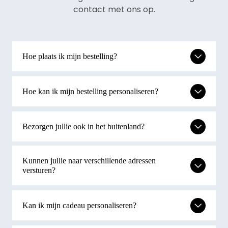
bedrijfslogo. Zo maak je indruk en laat je een
contact met ons op.
onvergetelijke herinnering achter.
Ontdek nu het gemak en de vrijheid van de Wijn
Hoe plaats ik mijn bestelling?
Cadeaukaart op Cadeaukaarten.nl. Geef de
perfecte wijn cadeau, zonder de gok te hoeven
wagen.
Hoe kan ik mijn bestelling personaliseren?
Bezorgen jullie ook in het buitenland?
Kunnen jullie naar verschillende adressen
versturen?
Kan ik mijn cadeau personaliseren?