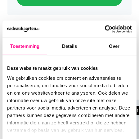
of een gevorderde sommelier is.
Vragen en antwoorden
over de Wijn Cadeaukaart
Toestemming
Details
Over
Anderen bestelden ook
Wat houdt Wijn Cadeau in?
Je zit lekker te shoppen, kiest een product uit, en
dan zie je ineens: "Anderen bestelden ook..." Wat
Deze website maakt gebruik van cookies
Wijn Cadeau biedt je de ultieme vrijheid om de
een briljante functie! Niet alleen helpt het je om
perfecte wijn te kiezen. Met deze cadeaukaart kan
We gebruiken cookies om content en advertenties te
soortgelijke producten te ontdekken, het kan je
de ontvanger zelf uit wel honderden topwijnen
personaliseren, om functies voor social media te bieden
ook inspireren voor andere cadeaus
selecteren op
Wijn-cadeaukaart.nl
. Zo weet je
en om ons websiteverkeer te analyseren. Ook delen we
zeker dat je een geschenk geeft waar de
informatie over uw gebruik van onze site met onze
ontvanger écht blij mee is.
partners voor social media, adverteren en analyse. Deze
Nr 1 Din
partners kunnen deze gegevens combineren met andere
Hoe werkt de Wijn Cadeaukaart?
informatie die u aan ze heeft verstrekt of die ze hebben
verzameld op basis van uw gebruik van hun services.
Met Wijn Cadeau kun je eenvoudig een