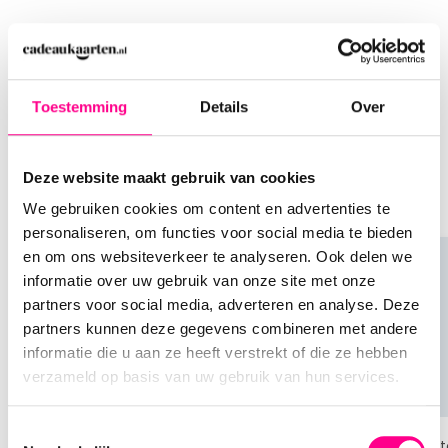
cadeaubon kan eenvoudig ingewisseld worden op
de website of app van Airbnb, waar je tal van
locaties kunt vinden.
Anderen bestelden ook
Je zit lekker te shoppen, kiest een product uit, en
Toestemming
Details
Over
Als gever van deze cadeaubon bepaal je zelf het
dan zie je ineens: "Anderen bestelden ook..." Wat
saldo, met een bedrag tussen de €10 en €150 zit je
een briljante functie! Niet alleen helpt het je om
altijd goed.
Deze website maakt gebruik van cookies
soortgelijke producten te ontdekken, het kan je
ook inspireren voor andere cadeaus
De ontvanger gelijk blij
We gebruiken cookies om content en advertenties te
personaliseren, om functies voor social media te bieden
maken met jouw Airbnb
en om ons websiteverkeer te analyseren. Ook delen we
informatie over uw gebruik van onze site met onze
cadeaukaart
partners voor social media, adverteren en analyse. Deze
Wist je dat je bij Cadeaukaarten.nl ook de
partners kunnen deze gegevens combineren met andere
mogelijkheid hebt om cadeaubonnen direct naar
informatie die u aan ze heeft verstrekt of die ze hebben
de ontvanger te laten verzenden? Tip: voeg een
verzameld op basis van uw gebruik van hun services.
leuke persoonlijke boodschap toe, zodat de
ontvanger weet dat het cadeau van jou afkomstig
Toestemmingsselectie
Keuze cadeaukaarten
Hotelgif