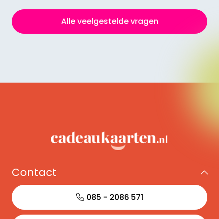
reisbureau binnenlopen.
Alle veelgestelde vragen
Zoek je liever een ander cadeau? Bekijk ons
assortiment om te zien of een van onze andere
cadeaukaarten iets voor je is. Met meer dan 200
cadeaukaarten in verschillende categorieën,
bieden wij een ruime keuze.
Wil je de ontvanger zelf laten kiezen welke
cadeaubon hij of zij wil? Bestel dan onze Keuze
Cadeaukaart. Hiermee geef je toegang tot meer
dan 200 cadeaukaarten in één!
Contact
085 - 2086 571