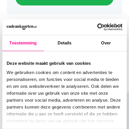
Let op: Deze cadeaukaart is niet in België te
gebruiken.
Vragen en antwoorden
over de Jack & Jones
Toestemming
Details
Over
Anderen bestelden ook
Cadeaukaart
Je zit lekker te shoppen, kiest een product uit, en
dan zie je ineens: "Anderen bestelden ook..." Wat
Deze website maakt gebruik van cookies
een briljante functie! Niet alleen helpt het je om
We gebruiken cookies om content en advertenties te
soortgelijke producten te ontdekken, het kan je
Waar kan ik de JACK & JONES Giftcard
personaliseren, om functies voor social media te bieden
ook inspireren voor andere cadeaus
kopen?
en om ons websiteverkeer te analyseren. Ook delen we
Bestel jouw JACK & JONES Giftcard gemakkelijk op
informatie over uw gebruik van onze site met onze
Cadeaukaarten.nl. Kies ervoor om de kaart per
partners voor social media, adverteren en analyse. Deze
post te ontvangen of digitaal in je mailbox. Als je
partners kunnen deze gegevens combineren met andere
kiest voor de fysieke cadeaukaart, voeg dan een
informatie die u aan ze heeft verstrekt of die ze hebben
verpakking en een persoonlijke boodschap toe!
verzameld op basis van uw gebruik van hun services.