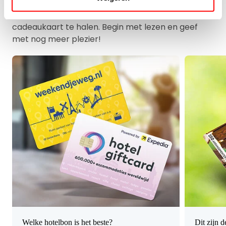
Ontdek de leukste cadeau-ideeën, de nieuwste
trends en handige tips om het meeste uit je
cadeaukaart te halen. Begin met lezen en geef
met nog meer plezier!
Welke hotelbon is het beste?
Dit zijn 