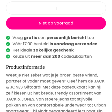
Niet op voorraad
Voeg
gratis
een
persoonlijk bericht
toe
Vóór 17:00 besteld
is vandaag verzonden
Het ideale
zakelijke geschenk
Keuze uit
meer dan 200
cadeaukaarten
Productinformatie
Weet je niet zeker wat je je broer, beste vriend,
partner of vader moet geven? Geef hem de JACK
& JONES Giftcard! Met deze cadeaukaart kan hij
zelf kiezen uit het brede, trendy assortiment van
JACK & JONES. Van stoere jeans tot stijlvolle
pakken en van comfortabele underwear tot urban
sportswear - hij vindt gegarandeerd iets naar zijn